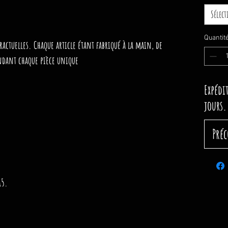
Sélec
Quantit
actuelles. Chaque article étant fabriqué à la main, de
endant chaque pièce unique
Expédi
jours.
Pré
15.