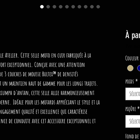
À pa
TVA Inc
le Atelier. Cette selle moto en cuir fabriquée à la
Couleur
fort exceptionnel. Conçue avec une attention
e de 3 couches de mousse Bultex™ de densités
poids
*
et un maintien haut de gamme pour les longs trajets.
Triumph d'antan, cette selle allie harmonieusement
Sélec
erne. Idéale pour les motards appréciant le style et la
piqûre
*
ngagement qualité et excellence qui caractérise
ience de conduite avec cet accessoire exceptionnel et
Sélec
Fond de 