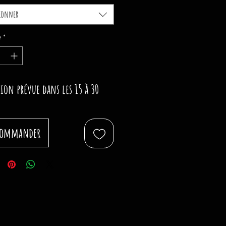
tionner
é
*
tion prévue dans les 15 à 30
commander