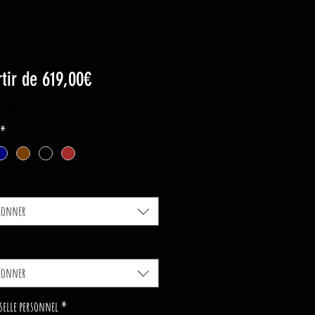
Prix
rtir de
619,00€
promotionnel
luse
*
tionner
tionner
selle personnel
*